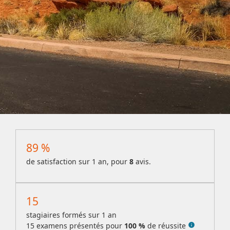
89 %
de satisfaction sur 1 an, pour
8
avis.
15
stagiaires formés sur 1 an
15
examens présentés pour
100 %
de réussite
info